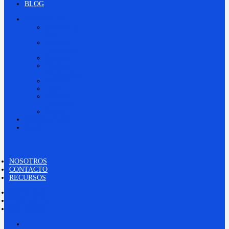
BLOG
PRODUCTOS
Granos de
Río
Granos
Triturados
Arenas
Piedras
Decorativas
Polvillos
Lajas
Piedras
Talladas
Otros
INSPIRACIÓN
BLOG
NOSOTROS
CONTACTO
RECURSOS
NOSOTROS
CONTACTO
RECURSOS
NOSOTROS