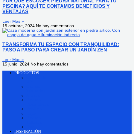
POR QUÉ ESCOGER PIEDRA NATURAL PARA TU
PISCINA? AQUÍ TE CONTAMOS BENEFICIOS Y
VENTAJAS
Leer Más »
15 octubre, 2024
No hay comentarios
TRANSFORMA TU ESPACIO CON TRANQUILIDAD:
PASO A PASO PARA CREAR UN JARDÍN ZEN
Leer Más »
15 junio, 2024
No hay comentarios
PRODUCTOS
Granos de
Río
Granos
Triturados
Arenas
Piedras
Decorativas
Polvillos
Lajas
Piedras
Talladas
Otros
INSPIRACIÓN