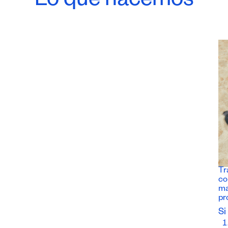
Lo que hacemos
Tr
co
ma
pr
Si