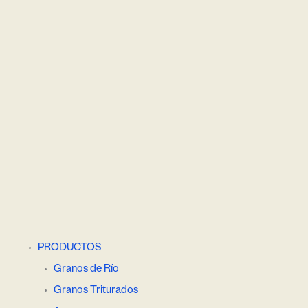
s en la importancia y
 tus espacios por medio
PRODUCTOS
Granos de Río
Granos Triturados
FÓSILES