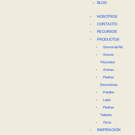
BLOG
NOSOTROS
CONTACTO
RECURSOS
PRODUCTOS
Granos de Río
Granos
Triturados
Arenas
Piedras
Decorativas
Polvillos
Lajas
Piedras
Talladas
Otros
INSPIRACIÓN