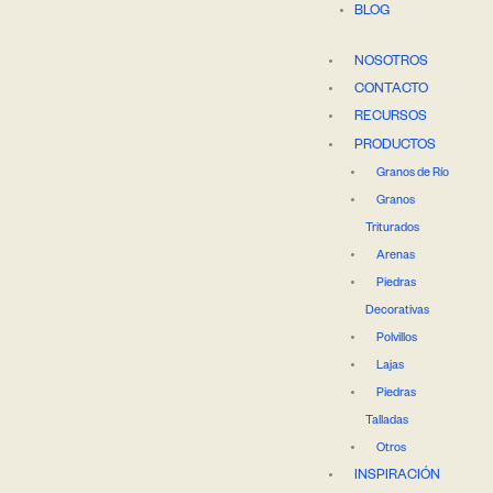
BLOG
NOSOTROS
CONTACTO
RECURSOS
PRODUCTOS
Granos de Río
Granos
Triturados
Arenas
Piedras
Decorativas
Polvillos
Lajas
Piedras
Talladas
Otros
INSPIRACIÓN