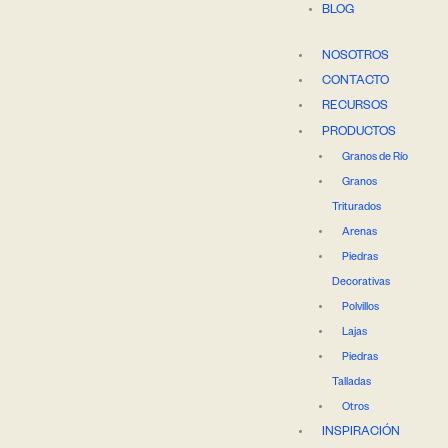
BLOG
NOSOTROS
CONTACTO
RECURSOS
PRODUCTOS
Granos de Río
Granos
Triturados
Arenas
Piedras
Decorativas
Polvillos
Lajas
Piedras
Talladas
Otros
INSPIRACIÓN