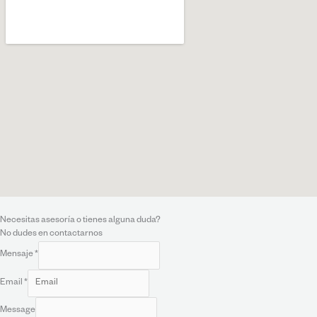
Necesitas asesoría o tienes alguna duda?
No dudes en contactarnos
Mensaje
*
Email
*
Message