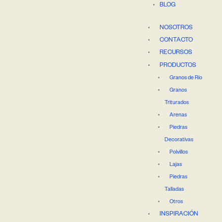
BLOG
NOSOTROS
CONTACTO
RECURSOS
PRODUCTOS
Granos de Río
Granos
Triturados
Arenas
Piedras
Decorativas
Polvillos
Lajas
Piedras
Talladas
Otros
INSPIRACIÓN