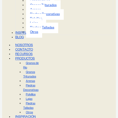
Granos de Río
Granos Triturados
Arenas
Piedras Decorativas
Polvillos
Lajas
Piedras Talladas
Otros
INSPIRACIÓN
BLOG
NOSOTROS
CONTACTO
RECURSOS
PRODUCTOS
Granos de
Río
Granos
Triturados
Arenas
Piedras
Decorativas
Polvillos
Lajas
Piedras
Talladas
Otros
INSPIRACIÓN