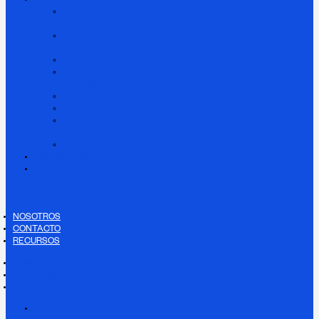
PRODUCTOS
Granos de
Río
Granos
Triturados
Arenas
Piedras
Decorativas
Polvillos
Lajas
Piedras
Talladas
Otros
INSPIRACIÓN
BLOG
NOSOTROS
CONTACTO
RECURSOS
NOSOTROS
CONTACTO
RECURSOS
NOSOTROS