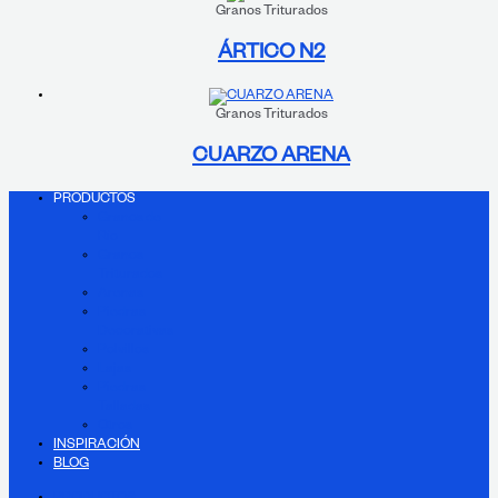
Granos Triturados
ÁRTICO N2
Granos Triturados
CUARZO ARENA
PRODUCTOS
Granos de
Río
Granos
Triturados
Arenas
Piedras
Decorativas
Polvillos
Lajas
Piedras
Talladas
Otros
INSPIRACIÓN
BLOG