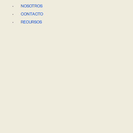
Ir
NOSOTROS
al
CONTACTO
contenido
RECURSOS