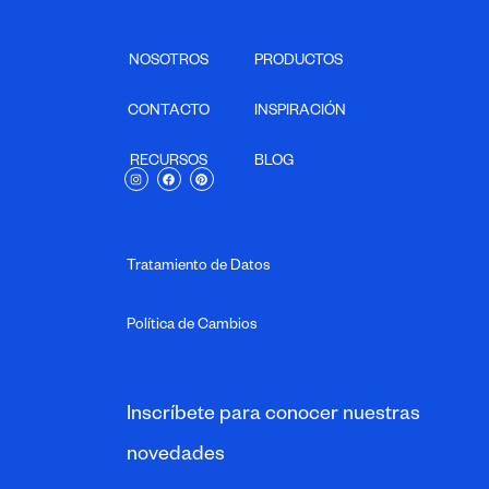
NOSOTROS
PRODUCTOS
CONTACTO
INSPIRACIÓN
RECURSOS
BLOG
I
F
P
n
a
i
s
c
n
t
e
t
a
b
e
g
o
r
Tratamiento de Datos
r
o
e
a
k
s
m
t
Política de Cambios
Inscríbete para conocer nuestras
novedades