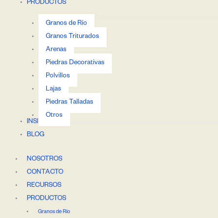
PRODUCTOS
Granos de Río
Granos Triturados
Arenas
Piedras Decorativas
Polvillos
Lajas
Piedras Talladas
Otros
INSPIRACIÓN
BLOG
NOSOTROS
CONTACTO
RECURSOS
PRODUCTOS
Granos de Río