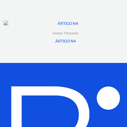
Granos Triturados
ÁRTICO N4