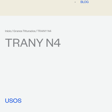
BLOG
Inicio
/
Granos Triturados
/ TRANY N4
TRANY N4
USOS