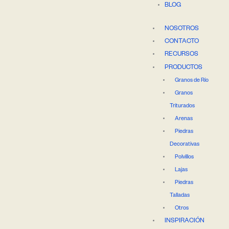
BLOG
NOSOTROS
CONTACTO
RECURSOS
PRODUCTOS
Granos de Río
Granos
Triturados
Arenas
Piedras
Decorativas
Polvillos
Lajas
Piedras
Talladas
Otros
INSPIRACIÓN