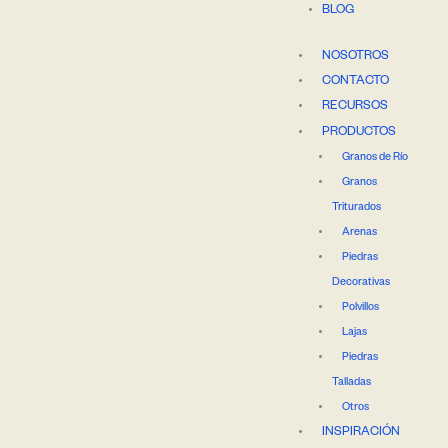
BLOG
NOSOTROS
CONTACTO
RECURSOS
PRODUCTOS
Granos de Río
Granos
Triturados
Arenas
Piedras
Decorativas
Polvillos
Lajas
Piedras
Talladas
Otros
INSPIRACIÓN