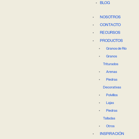
BLOG
NOSOTROS
CONTACTO
RECURSOS
PRODUCTOS
Granos de Río
Granos
Triturados
Arenas
Piedras
Decorativas
Polvillos
Lajas
Piedras
Talladas
Otros
INSPIRACIÓN