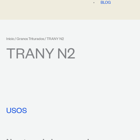
BLOG
Inicio
/
Granos Triturados
/ TRANY N2
TRANY N2
USOS