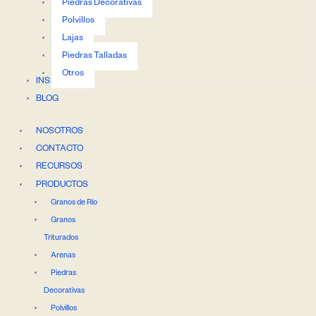
Piedras Decorativas
Polvillos
Lajas
Piedras Talladas
Otros
INSPIRACIÓN
BLOG
NOSOTROS
CONTACTO
RECURSOS
PRODUCTOS
Granos de Río
Granos
Triturados
Arenas
Piedras
Decorativas
Polvillos