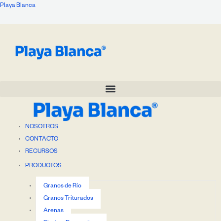
Ir
Playa Blanca
al
contenido
NOSOTROS
CONTACTO
RECURSOS
PRODUCTOS
Granos de Río
Granos Triturados
Arenas