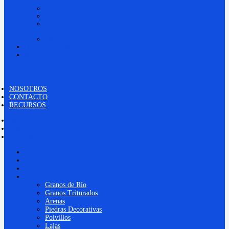
Decorativas
Polvillos
Lajas
Piedras
Talladas
Otros
INSPIRACIÓN
BLOG
NOSOTROS
CONTACTO
RECURSOS
NOSOTROS
CONTACTO
RECURSOS
NOSOTROS
CONTACTO
RECURSOS
PRODUCTOS
Granos de Río
Granos Triturados
Arenas
Piedras Decorativas
Polvillos
Lajas