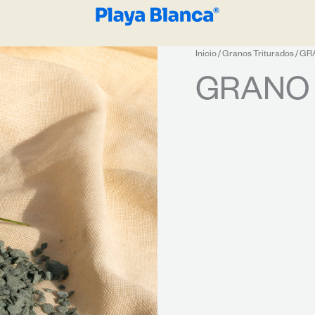
Inicio
/
Granos Triturados
/ GR
GRANO 