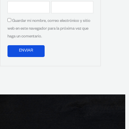
Guardar mi nombre, correo electrónico y sitio
web en este navegador para la próxima vez que
haga un comentario.