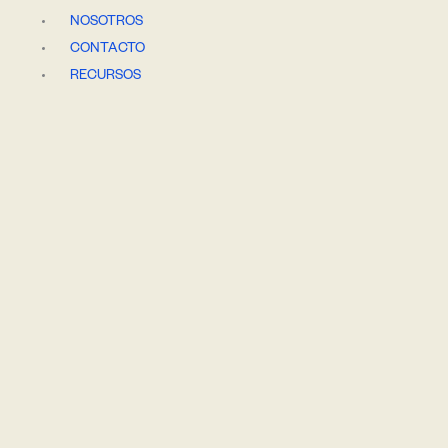
Ir
NOSOTROS
al
CONTACTO
contenido
RECURSOS