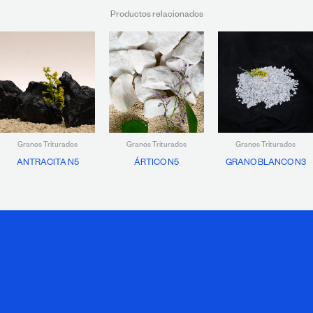
Productos relacionados
Granos Triturados
Granos Triturados
Granos Triturados
ANTRACITA N5
ÁRTICO N5
GRANO BLANCO N3