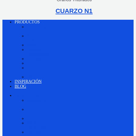
CUARZO N1
PRODUCTOS
Granos de
Río
Granos
Triturados
Arenas
Piedras
Decorativas
Polvillos
Lajas
Piedras
Talladas
Otros
INSPIRACIÓN
BLOG
PRODUCTOS
Granos de
Río
Granos
Triturados
Arenas
Piedras
Decorativas
Polvillos