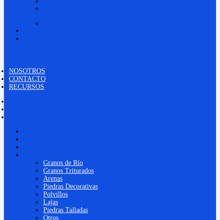
Lajas
Piedras
Talladas
Otros
INSPIRACIÓN
BLOG
NOSOTROS
CONTACTO
RECURSOS
NOSOTROS
CONTACTO
RECURSOS
NOSOTROS
CONTACTO
RECURSOS
PRODUCTOS
Granos de Río
Granos Triturados
Arenas
Piedras Decorativas
Polvillos
Lajas
Piedras Talladas
Otros