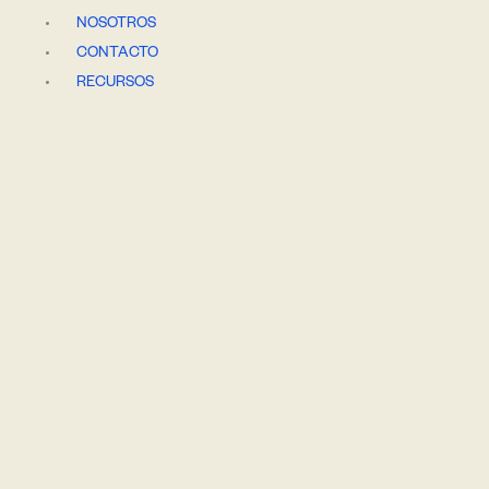
Ir
NOSOTROS
al
CONTACTO
contenido
RECURSOS