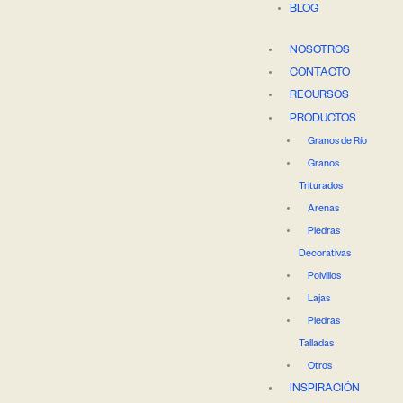
BLOG
NOSOTROS
CONTACTO
RECURSOS
PRODUCTOS
Granos de Río
Granos
Triturados
Arenas
Piedras
Decorativas
Polvillos
Lajas
Piedras
Talladas
Otros
INSPIRACIÓN