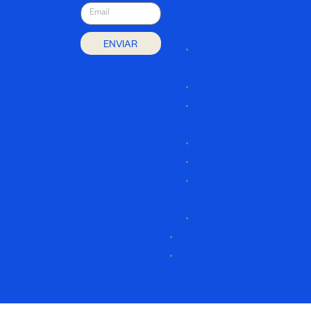
Email
de
Río
ENVIAR
Granos
Triturados
Arenas
Piedras
Decorativas
Polvillos
Lajas
Piedras
Talladas
Otros
INSPIRACIÓN
BLOG