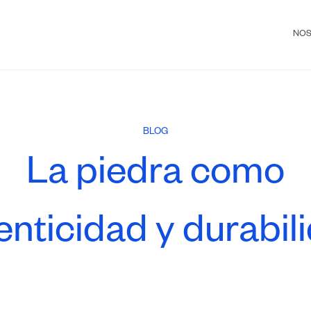
NO
BLOG
La piedra como
enticidad y durabil