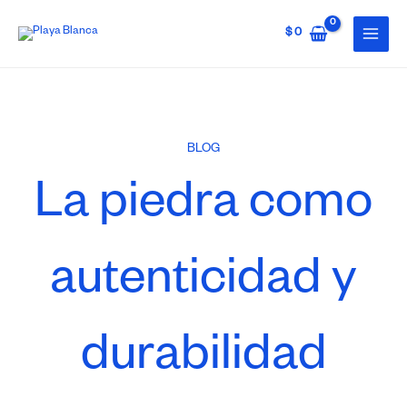
Ir
al
$
0
contenido
BLOG
La piedra como
autenticidad y
durabilidad