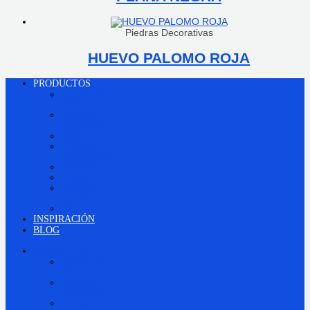
Piedras Decorativas
HUEVO PALOMO ROJA
PRODUCTOS
Granos de
Río
Granos
Triturados
Arenas
Piedras
Decorativas
Polvillos
Lajas
Piedras
Talladas
Otros
INSPIRACIÓN
BLOG
PRODUCTOS
Granos de
Río
Granos
Triturados
Arenas