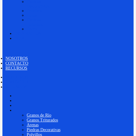
Piedras
Decorativas
Polvillos
Lajas
Piedras
Talladas
Otros
INSPIRACIÓN
BLOG
NOSOTROS
CONTACTO
RECURSOS
NOSOTROS
CONTACTO
RECURSOS
NOSOTROS
CONTACTO
RECURSOS
PRODUCTOS
Granos de Río
Granos Triturados
Arenas
Piedras Decorativas
Polvillos