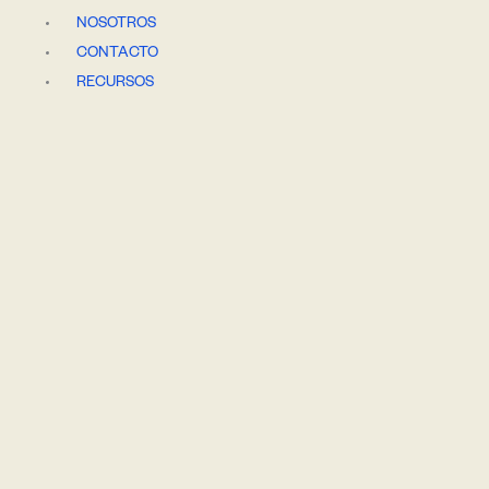
Ir
NOSOTROS
al
CONTACTO
contenido
RECURSOS