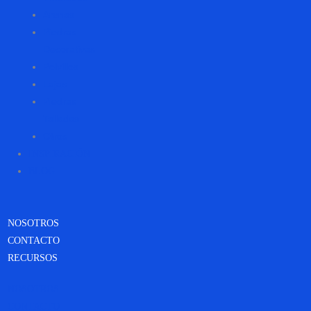
Arenas
Piedras
Decorativas
Polvillos
Lajas
Piedras
Talladas
Otros
INSPIRACIÓN
BLOG
NOSOTROS
CONTACTO
RECURSOS
NOSOTROS
CONTACTO