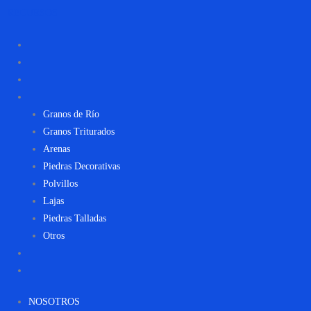
RECURSOS
NOSOTROS
CONTACTO
RECURSOS
PRODUCTOS
Granos de Río
Granos Triturados
Arenas
Piedras Decorativas
Polvillos
Lajas
Piedras Talladas
Otros
INSPIRACIÓN
BLOG
NOSOTROS