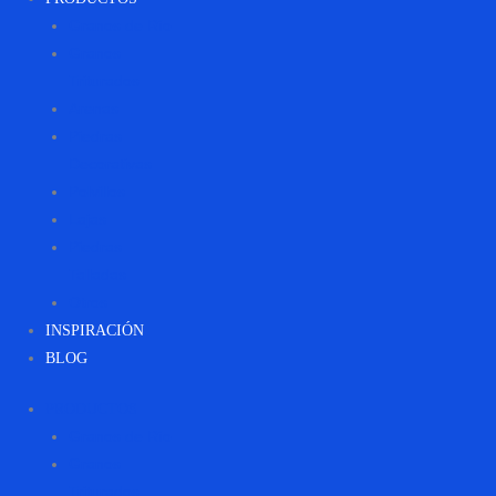
Granos de Río
Granos
Triturados
Arenas
Piedras
Decorativas
Polvillos
Lajas
Piedras
Talladas
Otros
INSPIRACIÓN
BLOG
PRODUCTOS
Granos de Río
Granos
Triturados