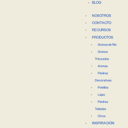
BLOG
NOSOTROS
CONTACTO
RECURSOS
PRODUCTOS
Granos de Río
Granos
Triturados
Arenas
Piedras
Decorativas
Polvillos
Lajas
Piedras
Talladas
Otros
INSPIRACIÓN