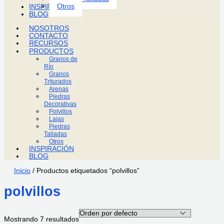
Otros
INSPIRACIÓN
BLOG
NOSOTROS
CONTACTO
RECURSOS
PRODUCTOS
Granos de
Río
Granos
Triturados
Arenas
Piedras
Decorativas
Polvillos
Lajas
Piedras
Talladas
Otros
INSPIRACIÓN
BLOG
Inicio
/ Productos etiquetados “polvillos”
polvillos
Mostrando 7 resultados