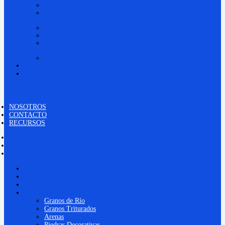
Arenas
Piedras
Decorativas
Polvillos
Lajas
Piedras
Talladas
Otros
INSPIRACIÓN
BLOG
NOSOTROS
CONTACTO
RECURSOS
NOSOTROS
CONTACTO
RECURSOS
NOSOTROS
CONTACTO
RECURSOS
PRODUCTOS
Granos de Río
Granos Triturados
Arenas
Piedras Decorativas