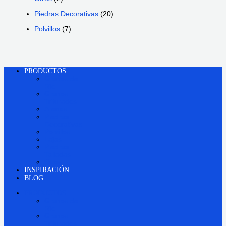
Piedras Decorativas
(20)
Polvillos
(7)
PRODUCTOS
Granos de
Río
Granos
Triturados
Arenas
Piedras
Decorativas
Polvillos
Lajas
Piedras
Talladas
Otros
INSPIRACIÓN
BLOG
PRODUCTOS
Granos de
Río
Granos
Triturados