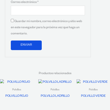
Correo electrónico
*
Guardar mi nombre, correo electrónico y sitio web
en este navegador para la próxima vez que haga un
comentario.
Productos relacionados
Polvillos
Polvillos
Polvillos
POLVILLO ROJO
POLVILLO LADRILLO
POLVILLO VERDE