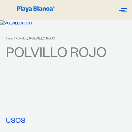
Ir
al
contenido
Inicio
/
Polvillos
/ POLVILLO ROJO
POLVILLO ROJO
USOS