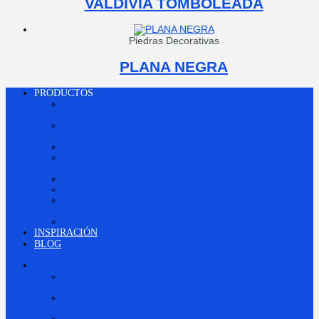
VALDIVIA TOMBOLEADA
Piedras Decorativas
PLANA NEGRA
PRODUCTOS
Granos de
Río
Granos
Triturados
Arenas
Piedras
Decorativas
Polvillos
Lajas
Piedras
Talladas
Otros
INSPIRACIÓN
BLOG
PRODUCTOS
Granos de
Río
Granos
Triturados