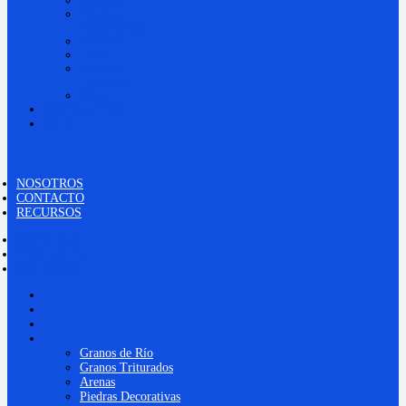
Arenas
Piedras
Decorativas
Polvillos
Lajas
Piedras
Talladas
Otros
INSPIRACIÓN
BLOG
NOSOTROS
CONTACTO
RECURSOS
NOSOTROS
CONTACTO
RECURSOS
NOSOTROS
CONTACTO
RECURSOS
PRODUCTOS
Granos de Río
Granos Triturados
Arenas
Piedras Decorativas