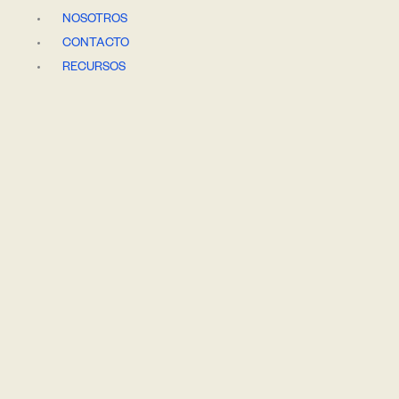
Ir
NOSOTROS
al
CONTACTO
contenido
RECURSOS