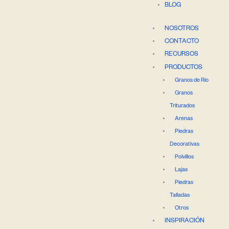
BLOG
NOSOTROS
CONTACTO
RECURSOS
PRODUCTOS
Granos de Río
Granos
Triturados
Arenas
Piedras
Decorativas
Polvillos
Lajas
Piedras
Talladas
Otros
INSPIRACIÓN