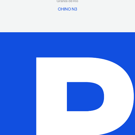
Granos de Río
CHINO N3