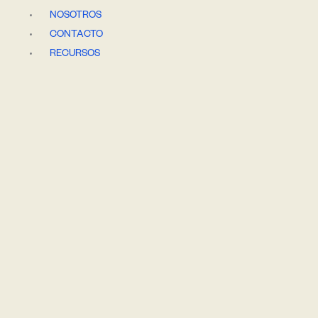
Ir
NOSOTROS
al
CONTACTO
contenido
RECURSOS