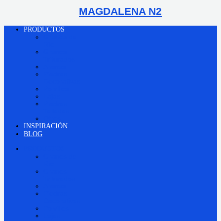
MAGDALENA N2
PRODUCTOS
Granos de
Río
Granos
Triturados
Arenas
Piedras
Decorativas
Polvillos
Lajas
Piedras
Talladas
Otros
INSPIRACIÓN
BLOG
PRODUCTOS
Granos de
Río
Granos
Triturados
Arenas
Piedras
Decorativas
Polvillos
Lajas