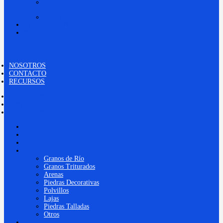
Piedras
Talladas
Otros
INSPIRACIÓN
BLOG
NOSOTROS
CONTACTO
RECURSOS
NOSOTROS
CONTACTO
RECURSOS
NOSOTROS
CONTACTO
RECURSOS
PRODUCTOS
Granos de Río
Granos Triturados
Arenas
Piedras Decorativas
Polvillos
Lajas
Piedras Talladas
Otros
INSPIRACIÓN