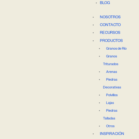
BLOG
NOSOTROS
CONTACTO
RECURSOS
PRODUCTOS
Granos de Río
Granos
Triturados
Arenas
Piedras
Decorativas
Polvillos
Lajas
Piedras
Talladas
Otros
INSPIRACIÓN