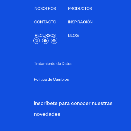
NOSOTROS
PRODUCTOS
CONTACTO
INSPIRACIÓN
RECURSOS
BLOG
I
F
P
n
a
i
s
c
n
t
e
t
a
b
e
g
o
r
Tratamiento de Datos
r
o
e
a
k
s
m
t
Política de Cambios
Inscríbete para conocer nuestras
novedades