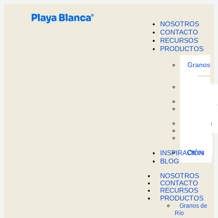
Ir
al
contenido
NOSOTROS
CONTACTO
RECURSOS
PRODUCTOS
Granos
de
Río
Granos
Triturados
Arenas
Piedras
Decorativas
Polvillos
Lajas
Piedras
Talladas
Otros
INSPIRACIÓN
BLOG
NOSOTROS
CONTACTO
RECURSOS
PRODUCTOS
Granos de
Río