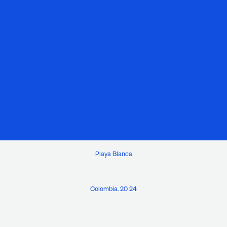
Playa Blanca
Colombia. 20 24
W