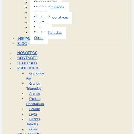
Granos de Río
Granos Triturados
Arenas
Piedras Decorativas
Polvillos
Lajas
Piedras Talladas
Otros
INSPIRACIÓN
BLOG
NOSOTROS
CONTACTO
RECURSOS
PRODUCTOS
Granos de
Río
Granos
Triturados
Arenas
Piedras
Decorativas
Polvillos
Lajas
Piedras
Talladas
Otros