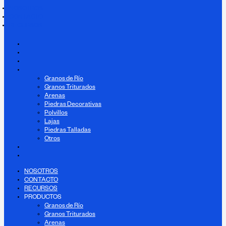
NOSOTROS
CONTACTO
RECURSOS
NOSOTROS
CONTACTO
RECURSOS
PRODUCTOS
Granos de Río
Granos Triturados
Arenas
Piedras Decorativas
Polvillos
Lajas
Piedras Talladas
Otros
INSPIRACIÓN
BLOG
NOSOTROS
CONTACTO
RECURSOS
PRODUCTOS
Granos de Río
Granos Triturados
Arenas