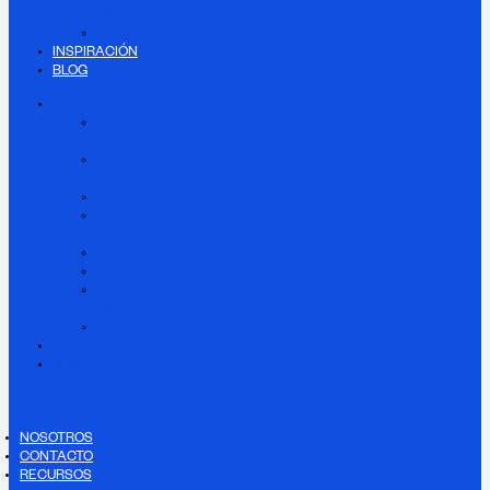
Talladas
Otros
INSPIRACIÓN
BLOG
PRODUCTOS
Granos de
Río
Granos
Triturados
Arenas
Piedras
Decorativas
Polvillos
Lajas
Piedras
Talladas
Otros
INSPIRACIÓN
BLOG
NOSOTROS
CONTACTO
RECURSOS