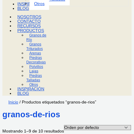
Otros
INSPIRACIÓN
BLOG
NOSOTROS
CONTACTO
RECURSOS
PRODUCTOS
Granos de
Río
Granos
Triturados
Arenas
Piedras
Decorativas
Polvillos
Lajas
Piedras
Talladas
Otros
INSPIRACIÓN
BLOG
Inicio
/ Productos etiquetados “granos-de-rios”
granos-de-rios
Mostrando 1–9 de 10 resultados