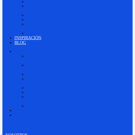
Arenas
Piedras
Decorativas
Polvillos
Lajas
Piedras
Talladas
Otros
INSPIRACIÓN
BLOG
PRODUCTOS
Granos de
Río
Granos
Triturados
Arenas
Piedras
Decorativas
Polvillos
Lajas
Piedras
Talladas
Otros
INSPIRACIÓN
BLOG